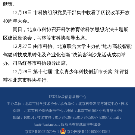
献策。
12月18日 市科协组织党员干部集中收看了庆祝改革开放
40周年大会。
同日，北京市科协召开科学教育馆科学思想方法主题展
区建设座谈会，马林等市科协领导出席。
12月27日 由市科协、北京联合大学主办的“地方高校智能
驾驶科技成果转化及产业化创新”决策咨询沙龙活动成功举
办。司马红等市科协领导出席。
12月28日 第十七届“北京青少年科技创新市长奖”终评答
辩在北京市科协举行。
12321垃圾信息举报中心
主办单位：北京市科学技术协会 / 承办单位：北京科普发展与研究中心 / 技术
保障：北京市科协综合服务中心 / 地址：北京市朝阳区小营育慧里4号
邮编：100101 / 技术支持：010-84636485/010-84650077-8306 / E-mail：
bast@bast.net.cn / 版权所有转载请注明出处
京ICP备05021570号-1
京公网安备11010502043642